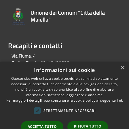
Unione dei Comuni "Città della
Maiella"
Recapiti e contatti
Via Fiume, 4
Codice Fiscale:
02417120686
×
P.Iva:
02417120686
Informazioni sui cookie
Telefono:
0858574131
Questo sito web utilizza cookie tecnici e assimilati strettamente
Email:
info@unionecomunicittadellamaiella.it
necessari al corretto funzionamento e alla navigazione del sito,
Pec:
cittadellamaiella@pec.it
nonché un cookie tecnico analitico al solo fine di elaborare
informazioni statistiche, aggregate e anonime.
Per maggiori dettagli, può consultare la cookie policy al seguente
link
RSS
Copyright © 2026 • Unione dei
STRETTAMENTE NECESSARI
Accessibilità
Comuni "Città della Maiella" •
Privacy
Municipium
Powered by
•
RIFIUTA TUTTO
ACCETTA TUTTO