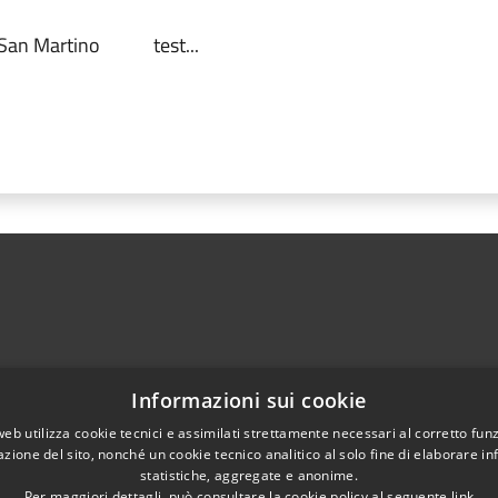
San Martino
test...
Informazioni sui cookie
web utilizza cookie tecnici e assimilati strettamente necessari al corretto fu
azione del sito, nonché un cookie tecnico analitico al solo fine di elaborare i
Telefono:
0858574131
statistiche, aggregate e anonime.
Per maggiori dettagli, può consultare la cookie policy al seguente
link