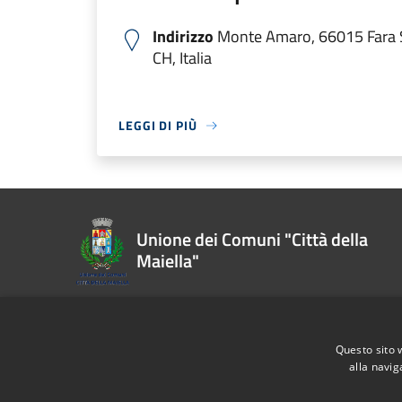
Indirizzo
Monte Amaro, 66015 Fara 
CH, Italia
LEGGI DI PIÙ
Unione dei Comuni "Città della
Maiella"
Recapiti e contatti
Questo sito 
alla navig
Via Fiume, 4