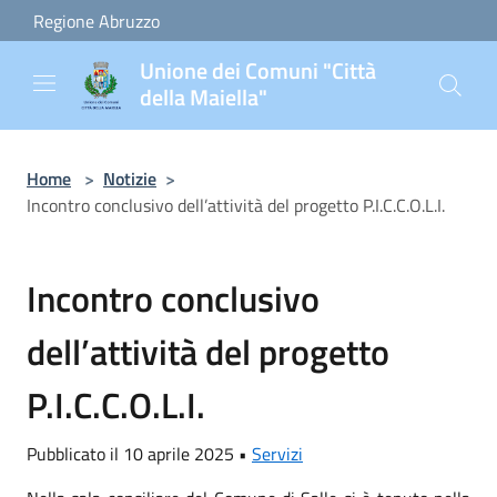
Salta al contenuto principale
Regione Abruzzo
Unione dei Comuni "Città
della Maiella"
Home
>
Notizie
>
Incontro conclusivo dell’attività del progetto P.I.C.C.O.L.I.
Incontro conclusivo
dell’attività del progetto
P.I.C.C.O.L.I.
Pubblicato il 10 aprile 2025 •
Servizi