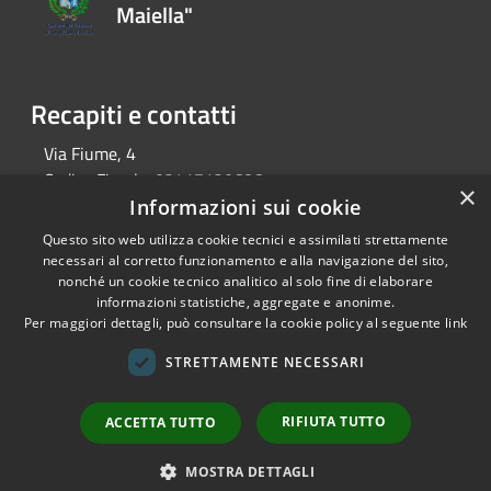
Maiella"
Recapiti e contatti
Via Fiume, 4
Codice Fiscale:
02417120686
×
P.Iva:
02417120686
Informazioni sui cookie
Telefono:
0858574131
Questo sito web utilizza cookie tecnici e assimilati strettamente
Email:
info@unionecomunicittadellamaiella.it
necessari al corretto funzionamento e alla navigazione del sito,
nonché un cookie tecnico analitico al solo fine di elaborare
Pec:
cittadellamaiella@pec.it
informazioni statistiche, aggregate e anonime.
Per maggiori dettagli, può consultare la cookie policy al seguente
link
RSS
Copyright © 2026 • Unione dei
STRETTAMENTE NECESSARI
Accessibilità
Comuni "Città della Maiella" •
Privacy
Municipium
Powered by
•
RIFIUTA TUTTO
ACCETTA TUTTO
Cookie
Accesso redazione
Mappa del sito
MOSTRA DETTAGLI